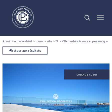
Accueil
Annonce detail
Hyeres
villa
T7
Villa d architecte vue mer panoramique
retour aux résultats
coup de coeur