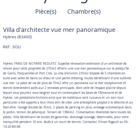
Pièce(s)
Chambre(s)
Villa d'architecte vue mer panoramique
Hyères (83400)
Réf : 3OLI
Hyères: FRAIS DE NOTAIRE REDUITS: Superbe rénovation-extension d'un architecte de
renom pour cette propriété de 270m2 offrant une vue mer panoramique sur la presqu'île
de Giens, Porquerolles et Port Cros. La villa d'environ 235m2 dispose de 5 chambres en
suite avec salles de bains ou d'eau et une partie dressing, toutes bénéficiant d'une sublime
vue mer. La pièce de vie de plus de 70m2 offre un panorama sur la mer exceptionnel et
donne directement accès aux 2 terrasses principale, dont celle de l'espace piscine depuis
lequel vous pourrez vous baigner tout en contemplant les baies de l'Almanarre et de
Hyères. Les prestations-finitions ainsi que les matériaux sont luxueux et un soin tout
particulier a été apporté à leur choix afin de créer une atmosphère propice à la détente et au
bien-être. Garage double de 35m2, 2 places de parking en plus, arrosage automatique dans
le jardin, terrain de pétanque. Terrain de 1386m2. Climatisation réversible dans toutes les
pièces. Villa bénéficiant de toutes les garanties: dommage ouvrage, décennales, pour votre
tranquilité pendant 10 ans. Accès à un court de tennis. Contactez Olivier Rigault au 06-
14-20-89-98.