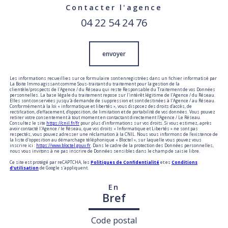
Contacter l'agence
04 22 54 24 76
Validation
envoyer
Les informations recueillies sur ce formulaire sont enregistrées dans un fichier informatisé par
La Boite Immo agissant comme Sous-traitant du traitement pour la gestion de la
clientèle/prospects de l'Agence / du Réseau qui reste Responsable du Traitement de vos Données
personnelles. La base légale du traitement repose sur l'intérêt légitime de l'Agence / du Réseau.
Elles sont conservées jusqu'à demande de suppression et sont destinées à l'Agence / au Réseau.
Conformément à la loi « informatique et libertés », vous disposez des droits d’accès, de
rectification, d’effacement, d’opposition, de limitation et de portabilité de vos données. Vous pouvez
retirer votre consentement à tout moment en contactant directement l’Agence / Le Réseau.
Consultez le site
https://cnil.fr/fr
pour plus d’informations sur vos droits. Si vous estimez, après
avoir contacté l'Agence / le Réseau, que vos droits « Informatique et Libertés » ne sont pas
respectés, vous pouvez adresser une réclamation à la CNIL. Nous vous informons de l’existence de
la liste d'opposition au démarchage téléphonique « Bloctel », sur laquelle vous pouvez vous
inscrire ici :
https://www.bloctel.gouv.fr
. Dans le cadre de la protection des Données personnelles,
nous vous invitons à ne pas inscrire de Données sensibles dans le champ de saisie libre.
Ce site est protégé par reCAPTCHA, les
Politiques de Confidentialité
et es
Conditions
d'utilisation
de Google s'appliquent.
En
Bref
Code postal