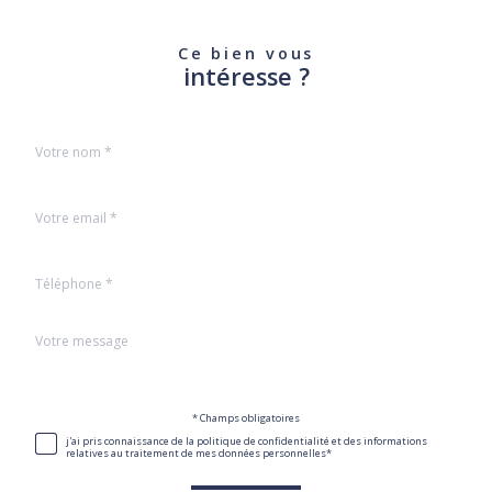
Ce bien vous
intéresse ?
Nom
Fieldset
*
par
défaut
email
*
Téléphone
*
Message
Fieldset
*
par
défaut
Validation
* Champs obligatoires
j'ai pris connaissance de la politique de confidentialité et des informations
relatives au traitement de mes données personnelles*