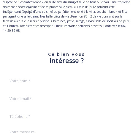
dispose de 5 chambres dont 2 en suite avec dressing et salle de bain ou d'eau. Une troisième
chambre dispose également de sa propre salle d'eau au sein d'un T2 pouvant etre
indépendant (équipé d'une cuisine) ou parfaitement relié à la villa. Les chambres 4 et 5 se
partagent une salle d'eau. Très belle pièce de vie d'environ 80m2 de vie donnant sur la
terrasse avec la vue mer et piscine. Cheminée, patio, garage, espace salle de sport ou de jeux
et 1 bureau complètent ce descriptif. Plusieurs stationnements privatifs. Contactez le 06-
14-20-89-98
Ce bien vous
intéresse ?
Nom
Fieldset
*
par
défaut
email
*
Téléphone
*
Message
Fieldset