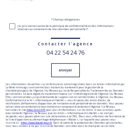
*
par
défaut
Validation
* Champs obligatoires
j'ai pris connaissance de la politique de confidentialité et des informations
relatives au traitement de mes données personnelles*
Contacter l'agence
04 22 54 24 76
Validation
envoyer
Les informations recueillies sur ce formulaire sont enregistrées dans un fichier informatisé par
La Boite Immo agissant comme Sous-traitant du traitement pour la gestion de la
clientèle/prospects de l'Agence / du Réseau qui reste Responsable du Traitement de vos Données
personnelles. La base légale du traitement repose sur l'intérêt légitime de l'Agence / du Réseau.
Elles sont conservées jusqu'à demande de suppression et sont destinées à l'Agence / au Réseau.
Conformément à la loi « informatique et libertés », vous disposez des droits d’accès, de
rectification, d’effacement, d’opposition, de limitation et de portabilité de vos données. Vous pouvez
retirer votre consentement à tout moment en contactant directement l’Agence / Le Réseau.
Consultez le site
https://cnil.fr/fr
pour plus d’informations sur vos droits. Si vous estimez, après
avoir contacté l'Agence / le Réseau, que vos droits « Informatique et Libertés » ne sont pas
respectés, vous pouvez adresser une réclamation à la CNIL. Nous vous informons de l’existence de
la liste d'opposition au démarchage téléphonique « Bloctel », sur laquelle vous pouvez vous
inscrire ici :
https://www.bloctel.gouv.fr
. Dans le cadre de la protection des Données personnelles,
nous vous invitons à ne pas inscrire de Données sensibles dans le champ de saisie libre.