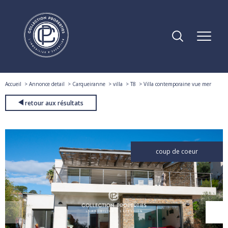
Accueil
Annonce detail
Carqueiranne
villa
T8
Villa contemporaine vue mer
retour aux résultats
coup de coeur