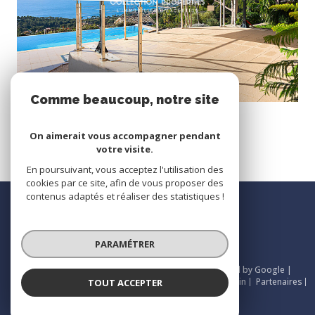
voir le bien
Comme beaucoup, notre site
Carqueiranne (83320)
utilise les cookies
Vue Mer Panoramique
On aimerait vous accompagner pendant
260 m²
-
1 995 000 €
votre visite.
En poursuivant, vous acceptez l'utilisation des
cookies par ce site, afin de vous proposer des
Se
contenus adaptés et réaliser des statistiques !
connecter
espace propriétaire
PARAMÉTRER
© 2026 | Tous droits réservés | Traduction powered by Google |
Nos honoraires
Plan du site
Mentions légales
Admin
Partenaires
TOUT ACCEPTER
Politique RGPD
Cookies