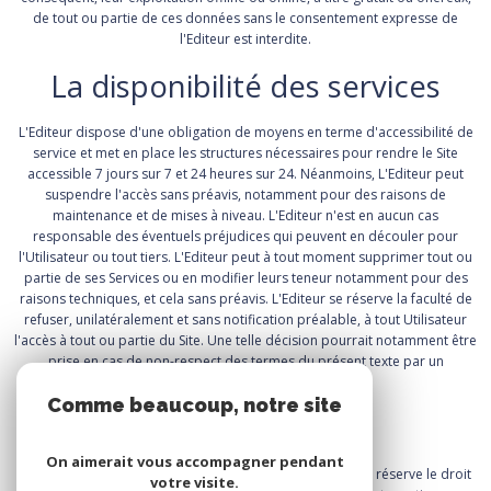
de tout ou partie de ces données sans le consentement expresse de
l'Editeur est interdite.
La disponibilité des services
L'Editeur dispose d'une obligation de moyens en terme d'accessibilité de
service et met en place les structures nécessaires pour rendre le Site
accessible 7 jours sur 7 et 24 heures sur 24. Néanmoins, L'Editeur peut
suspendre l'accès sans préavis, notamment pour des raisons de
maintenance et de mises à niveau. L'Editeur n'est en aucun cas
responsable des éventuels préjudices qui peuvent en découler pour
l'Utilisateur ou tout tiers. L'Editeur peut à tout moment supprimer tout ou
partie de ses Services ou en modifier leurs teneur notamment pour des
raisons techniques, et cela sans préavis. L'Editeur se réserve la faculté de
refuser, unilatéralement et sans notification préalable, à tout Utilisateur
l'accès à tout ou partie du Site. Une telle décision pourrait notamment être
prise en cas de non-respect des termes du présent texte par un
Utilisateur.
Comme beaucoup, notre site
Droit applicable
utilise les cookies
On aimerait vous accompagner pendant
Le présent texte est soumis au droit français. L'Editeur se réserve le droit
votre visite.