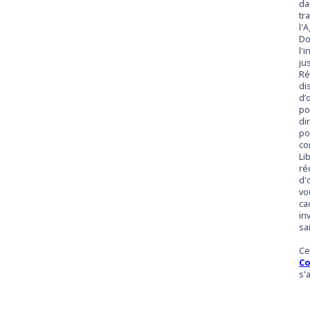
da
tr
l'
Do
l'
ju
Ré
di
d’
po
di
po
co
Li
ré
d'
vo
ca
in
sai
Ce
Co
s'