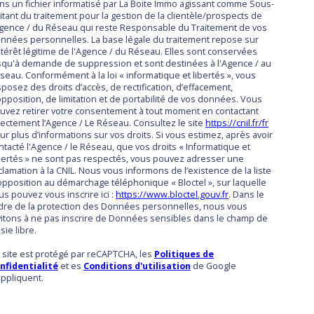
ns un fichier informatisé par La Boite Immo agissant comme Sous-
aitant du traitement pour la gestion de la clientèle/prospects de
Agence / du Réseau qui reste Responsable du Traitement de vos
nnées personnelles. La base légale du traitement repose sur
intérêt légitime de l'Agence / du Réseau. Elles sont conservées
squ'à demande de suppression et sont destinées à l'Agence / au
seau. Conformément à la loi « informatique et libertés », vous
sposez des droits d’accès, de rectification, d’effacement,
opposition, de limitation et de portabilité de vos données. Vous
uvez retirer votre consentement à tout moment en contactant
rectement l’Agence / Le Réseau. Consultez le site
https://cnil.fr/fr
ur plus d’informations sur vos droits. Si vous estimez, après avoir
ntacté l'Agence / le Réseau, que vos droits « Informatique et
bertés » ne sont pas respectés, vous pouvez adresser une
clamation à la CNIL. Nous vous informons de l’existence de la liste
opposition au démarchage téléphonique « Bloctel », sur laquelle
us pouvez vous inscrire ici :
https://www.bloctel.gouv.fr
. Dans le
dre de la protection des Données personnelles, nous vous
vitons à ne pas inscrire de Données sensibles dans le champ de
sie libre.
 site est protégé par reCAPTCHA, les
Politiques de
nfidentialité
et es
Conditions d'utilisation
de Google
appliquent.