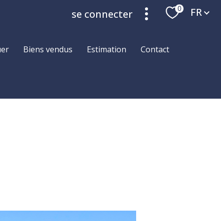
Langue
0
FR
se connecter
uer
biens vendus
estimation
contact