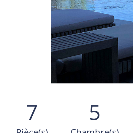
7
5
Pièce(s)
Chambre(s)