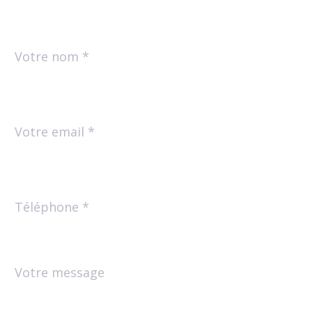
Nom
Fieldset
*
par
défaut
email
*
Téléphone
*
Message
Fieldset
*
par
défaut