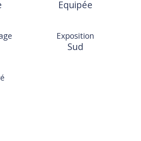
e
Equipée
age
Exposition
Sud
ré